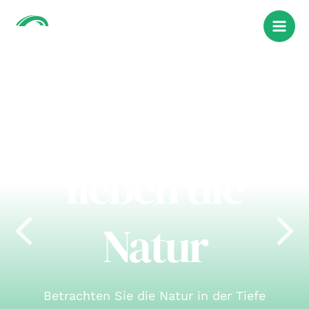
Zum
Mai
Inhalt
Men
springen
wir alle
lieben die
Natur
Betrachten Sie die Natur in der Tiefe