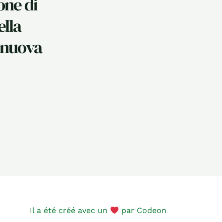
one di
ella
a nuova
Il a été créé avec un
par
Codeon