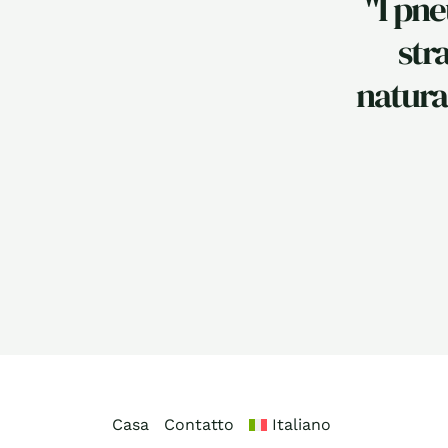
"I pne
str
natura
Casa
Contatto
Italiano