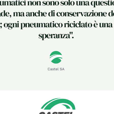
umatici non sono solo una questi
:
ade, ma anche di conservazione d
; ogni pneumatico riciclato è un
speranza".
Castel SA